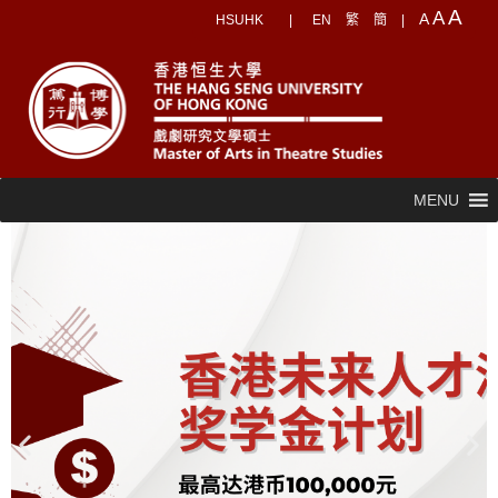
A
A
A
HSUHK
|
EN
繁
簡
|
MENU